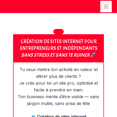
Aller
au
Mai
contenu
Men
CRÉATION DE SITES INTERNET POUR
ENTREPRENEURS ET INDÉPENDANTS
SANS STRESS ET SANS TE RUINER
Tu veux mettre ton activité en valeur et
attirer plus de clients ?
Je crée pour toi un site pro, optimisé et
facile à prendre en main.
Ton business mérite d’être visible — sans
jargon inutile, sans prise de tête
Création de sites internet