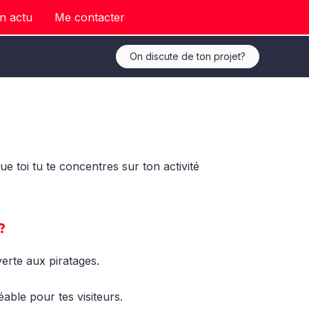
n actu
Me contacter
On discute de ton projet?
e toi tu te concentres sur ton activité
?
verte aux piratages.
éable pour tes visiteurs.