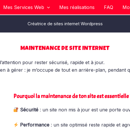
Mes Services Web
Mes réalisations
FAQ
Mo
Créatrice de sites internet Wordpress
MAINTENANCE DE SITE INTERNET
’attention pour rester sécurisé, rapide et à jour.
n à gérer : je m’occupe de tout en arrière-plan, pendant qu
Pourquoi la maintenance de ton site est essentielle 
Sécurité
: un site non mis à jour est une porte ou
Performance
: un site optimisé reste rapide et agr