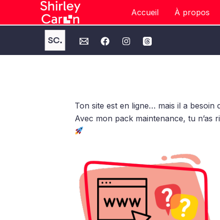
Aller
Accueil
À propos
au
contenu
Ton site est en ligne… mais il a besoin d
Avec mon pack maintenance, tu n’as rie